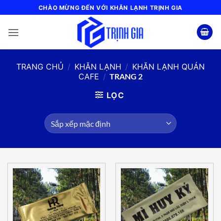
Bỏ
CHÀO MỪNG ĐẾN VỚI KHĂN LẠNH TRỊNH GIA
qua
nội
dung
TRANG CHỦ
/
KHĂN LẠNH
/
KHĂN LẠNH QUÁN
CAFE
/
TRANG 2
LỌC