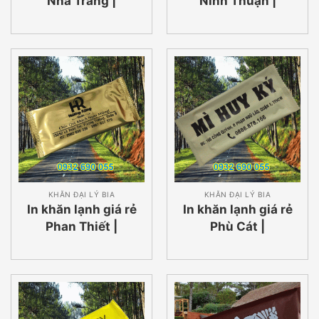
Nha Trang |
Ninh Thuận |
0932690055
0932690055
KHĂN ĐẠI LÝ BIA
KHĂN ĐẠI LÝ BIA
In khăn lạnh giá rẻ
In khăn lạnh giá rẻ
Phan Thiết |
Phù Cát |
0932690055
0932690055