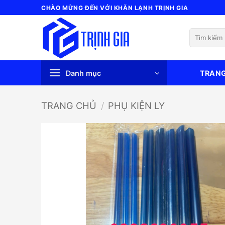
Bỏ
CHÀO MỪNG ĐẾN VỚI KHĂN LẠNH TRỊNH GIA
qua
nội
Tìm
dung
kiếm:
Danh mục
TRAN
TRANG CHỦ
/
PHỤ KIỆN LY