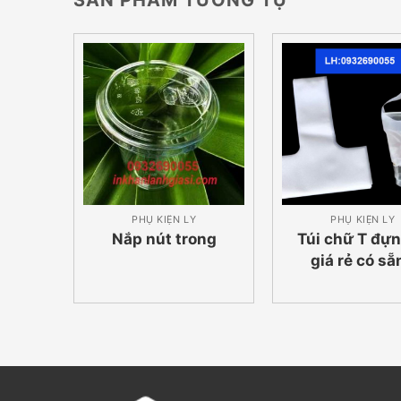
SẢN PHẨM TƯƠNG TỰ
PHỤ KIỆN LY
PHỤ KIỆN LY
Nắp nút trong
Túi chữ T đựn
giá rẻ có sẵn
09326900