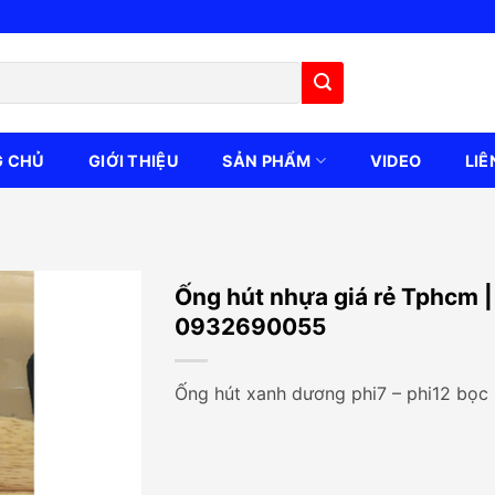
G CHỦ
GIỚI THIỆU
SẢN PHẨM
VIDEO
LIÊ
Ống hút nhựa giá rẻ Tphcm |
0932690055
Ống hút xanh dương phi7 – phi12 bọ