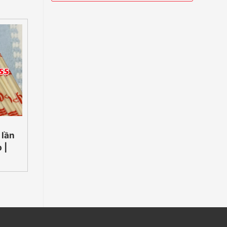
PHỤ KIỆN LY
PHỤ KIỆN LY
 lần
Nắp bật cho ly giấy
Túi đựng 1 ly, 2
 |
giá rẻ có sẵn
5
093269005