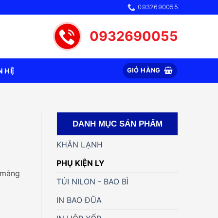
0932690055
0932690055
N HỆ
GIỎ HÀNG
DANH MỤC SẢN PHẨM
KHĂN LẠNH
PHỤ KIỆN LY
c màng
TÚI NILON - BAO BÌ
IN BAO ĐŨA