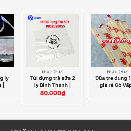
PHỤ KIỆN LY
PHỤ KIỆN LY
g ly
Túi đựng trà sữa 2
Đũa tre dùng 1
 |
ly Bình Thạnh |
giá rẻ Gò Vấp
55
0932690055
093269005
80.000
₫