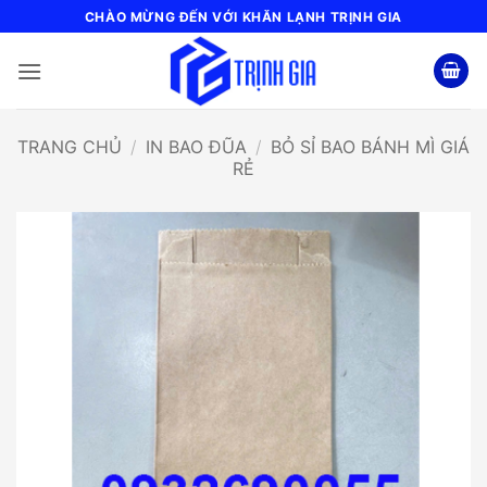
Bỏ
CHÀO MỪNG ĐẾN VỚI KHĂN LẠNH TRỊNH GIA
qua
nội
dung
TRANG CHỦ
/
IN BAO ĐŨA
/
BỎ SỈ BAO BÁNH MÌ GIÁ
RẺ