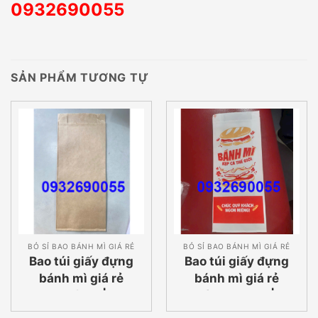
0932690055
SẢN PHẨM TƯƠNG TỰ
BỎ SỈ BAO BÁNH MÌ GIÁ RẺ
BỎ SỈ BAO BÁNH MÌ GIÁ RẺ
Bao túi giấy đựng
Bao túi giấy đựng
bánh mì giá rẻ
bánh mì giá rẻ
Quận 8 |
Bình Thạnh |
0932690055
0932690055