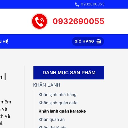
0932690055
0932690055
N HỆ
GIỎ HÀNG
DANH MỤC SẢN PHẨM
n |
KHĂN LẠNH
Khăn lạnh nhà hàng
u mềm
Khăn lạnh quán cafe
h và
Khăn lạnh quán karaoke
ch và
Khăn quán ăn
i.
Khăn đại lý bia