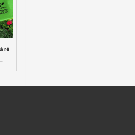
KHĂN LẠNH
KHĂN LẠNH
á rẻ
In khăn lạnh giá rẻ
In khăn lạnh gi
Quận 11 |
Thủ Đức |
5
0932690055
093269005