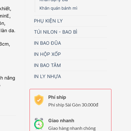
khiết,
Khăn quán bánh mì
minE,
PHỤ KIỆN LY
ồn,
làn da.
TÚI NILON - BAO BÌ
IN BAO ĐŨA
8cm,
IN HỘP XỐP
IN BAO TĂM
IN LY NHỰA
nh nắng
o
Phí ship
Phí ship Sài Gòn 30.000đ
Giao nhanh
Giao hàng nhanh chóng