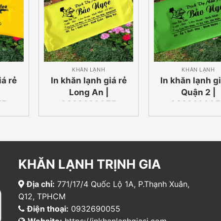
KHĂN LẠNH
KHĂN LẠNH
iá rẻ
In khăn lạnh giá rẻ
In khăn lạnh gi
Long An |
Quận 2 |
55
0932690055
093269005
KHĂN LẠNH TRỊNH GIA
Địa chỉ:
771/17/4 Quốc Lộ 1A, P.Thạnh Xuân,
Q12, TPHCM
Điện thoại:
0932690055