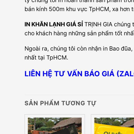
ty chúng tôi in hoàn thành sản phẩm tron
bán kính 500m khu vực TpHCM, xa hơn tí
IN KHĂN LẠNH GIÁ SỈ
TRỊNH GIA chúng t
cho khách hàng những sản phẩm tốt nhất
Ngoài ra, chúng tôi còn nhận in Bao đũa,
nhất tại TpHCM.
LIÊN HỆ TƯ VẤN BÁO GIÁ (ZAL
SẢN PHẨM TƯƠNG TỰ