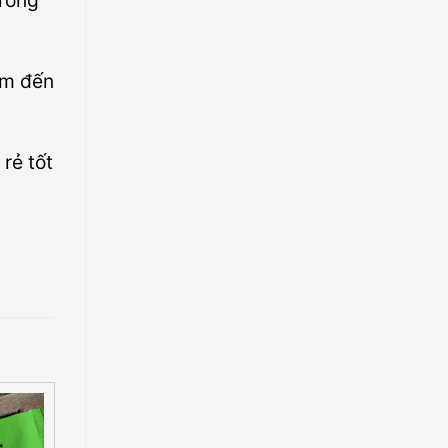
trong
em đến
rẻ tốt