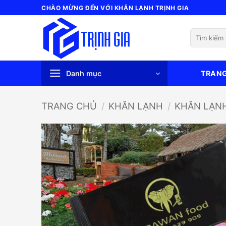
Bỏ
CHÀO MỪNG ĐẾN VỚI KHĂN LẠNH TRỊNH GIA
qua
nội
Tìm
dung
kiếm:
Danh mục
TRAN
TRANG CHỦ
/
KHĂN LẠNH
/
KHĂN LẠN