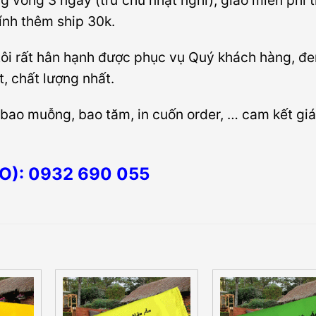
g vòng 3 ngày (trừ chủ nhật nghỉ), giao miễn phí 
nh thêm ship 30k.
ôi rất hân hạnh được phục vụ Quý khách hàng, đ
, chất lượng nhất.
 bao muỗng, bao tăm, in cuốn order, … cam kết giá 
O): 0932 690 055