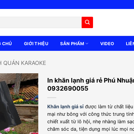
G CHỦ
GIỚI THIỆU
SẢN PHẨM
VIDEO
LIÊ
H QUÁN KARAOKE
In khăn lạnh giá rẻ Phú Nhuậ
0932690055
Khăn lạnh giá sỉ
được làm từ chất liệ
mại như bông với công thức trung tín
chiết xuất từ lô hội, nhẹ nhàng làm sạ
chăm sóc da, tiện dụng mọi lúc mọi nơ