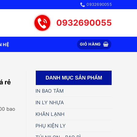
0932690055
0932690055
N HỆ
GIỎ HÀNG
DANH MỤC SẢN PHẨM
á rẻ
IN BAO TĂM
IN LY NHỰA
000 bao
KHĂN LẠNH
PHỤ KIỆN LY