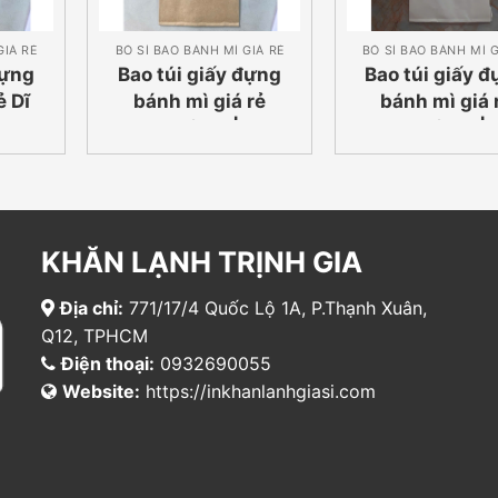
GIÁ RẺ
BỎ SỈ BAO BÁNH MÌ GIÁ RẺ
BỎ SỈ BAO BÁNH MÌ G
đựng
Bao túi giấy đựng
Bao túi giấy 
ẻ Dĩ
bánh mì giá rẻ
bánh mì giá 
0055
Quận 8 |
Quận 4 |
0932690055
093269005
KHĂN LẠNH TRỊNH GIA
Địa chỉ:
771/17/4 Quốc Lộ 1A, P.Thạnh Xuân,
Q12, TPHCM
Điện thoại:
0932690055
Website:
https://inkhanlanhgiasi.com