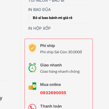
TÚI NILON - BAO BÌ
IN BAO ĐŨA
Bỏ sỉ bao bánh mì giá rẻ
IN HỘP XỐP
Phí ship
Phí ship Sài Gòn 30.000đ
Giao nhanh
Giao hàng nhanh chóng
Mua online
0932690055
ấy
Thanh toán