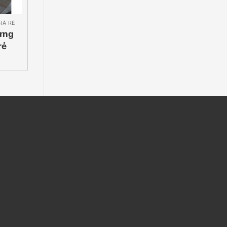
IÁ RẺ
BỎ SỈ BAO BÁNH MÌ GIÁ RẺ
BỎ SỈ BAO BÁNH MÌ G
đựng
Bao túi giấy đựng
Bao túi giấy đ
rẻ
bánh mì giá rẻ
bánh mì giá rẻ
Quận 5 |
Giờ | 0932690
5
0932690055