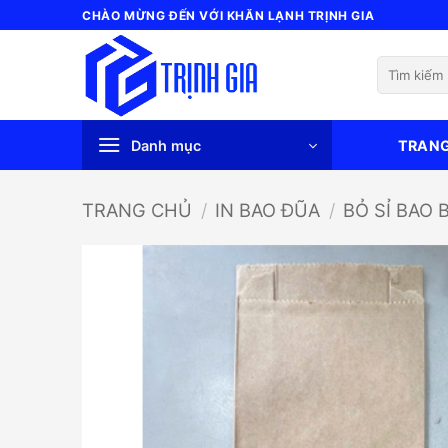
Bỏ
CHÀO MỪNG ĐẾN VỚI KHĂN LẠNH TRỊNH GIA
qua
nội
Tìm
dung
kiếm:
Danh mục
TRAN
TRANG CHỦ
/
IN BAO ĐŨA
/
BỎ SỈ BAO 