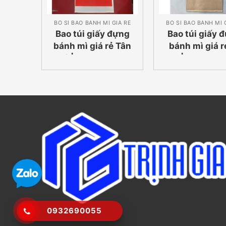
BỎ SỈ BAO BÁNH MÌ GIÁ RẺ
BỎ SỈ BAO BÁNH MÌ 
Bao túi giấy đựng
Bao túi giấy 
bánh mì giá rẻ Tân
bánh mì giá r
Phú | 0932690055
An | 093269
0932690055