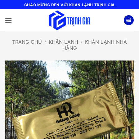
Bỏ
CHÀO MỪNG ĐẾN VỚI KHĂN LẠNH TRỊNH GIA
qua
nội
dung
TRANG CHỦ
/
KHĂN LẠNH
/
KHĂN LẠNH NHÀ
HÀNG