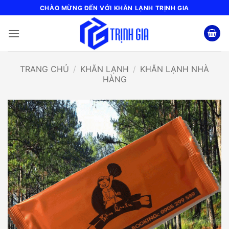
Bỏ
CHÀO MỪNG ĐẾN VỚI KHĂN LẠNH TRỊNH GIA
qua
nội
dung
TRANG CHỦ
/
KHĂN LẠNH
/
KHĂN LẠNH NHÀ
HÀNG